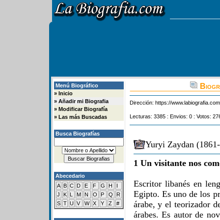
Biogra
Menú Biográfico
»
Inicio
»
Añadir mi Biografia
Dirección:
https://www.labiografia.co
»
Modificar Biografía
Lecturas: 3385 : Envios: 0 : Votos: 27
»
Las más Buscadas
Busca Biografías
Yuryi Zaydan (1861-
1 Un visitante nos com
Abecedario
Escritor libanés en le
A
B
C
D
E
F
G
H
I
Egipto. Es uno de los pri
J
K
L
M
N
O
P
Q
R
árabe, y el teorizador d
S
T
U
V
W
X
Y
Z
#
árabes. Es autor de nove