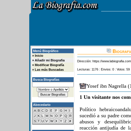
Biografia
Menú Biográfico
»
Inicio
»
Añadir mi Biografia
Dirección:
https://www.labiografia.co
»
Modificar Biografía
Lecturas: 1176 : Envios: 0 : Votos: 59 
»
Las más Buscadas
Busca Biografías
Yosef ibn Nagrella (
1 Un visitante nos com
Abecedario
Político hebraicoanda
A
B
C
D
E
F
G
H
I
sucedió a su padre como
J
K
L
M
N
O
P
Q
R
abusos y desequilibr
S
T
U
V
W
X
Y
Z
#
reacción antijudía de 