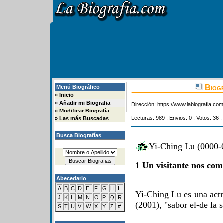
Biogr
Menú Biográfico
»
Inicio
»
Añadir mi Biografia
Dirección:
https://www.labiografia.co
»
Modificar Biografía
Lecturas: 989 : Envios: 0 : Votos: 36 :
»
Las más Buscadas
Busca Biografías
Yi-Ching Lu (0000-0
1 Un visitante nos com
Abecedario
A
B
C
D
E
F
G
H
I
Yi-Ching Lu es una actr
J
K
L
M
N
O
P
Q
R
(2001), "sabor el-de la 
S
T
U
V
W
X
Y
Z
#