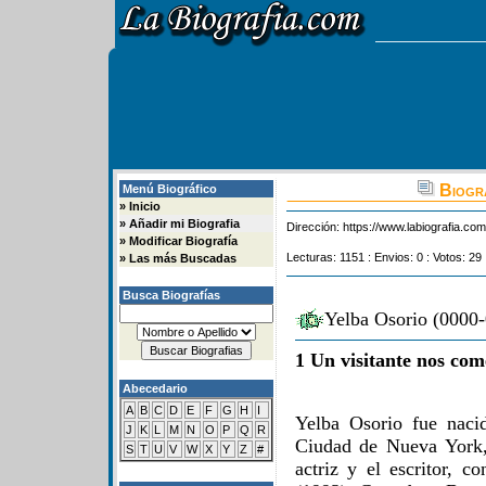
Biogra
Menú Biográfico
»
Inicio
»
Añadir mi Biografia
Dirección:
https://www.labiografia.co
»
Modificar Biografía
Lecturas: 1151 : Envios: 0 : Votos: 29
»
Las más Buscadas
Busca Biografías
Yelba Osorio (0000-
1 Un visitante nos com
Abecedario
A
B
C
D
E
F
G
H
I
Yelba Osorio fue naci
J
K
L
M
N
O
P
Q
R
Ciudad de Nueva York,
S
T
U
V
W
X
Y
Z
#
actriz y el escritor, 