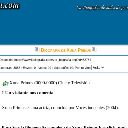
Biografia de Xuna Primus
Dirección:
https://www.labiografia.com/ver_biografia.php?id=32784
Lecturas: 3056 : Envios: 0 : Votos: 29 : Valoración: 10: Pon tu Voto
Xuna Primus (0000-0000) Cine y Televisión
1 Un visitante nos comenta
Xuna Primus es una actriz, conocida por Voces inocentes (2004).
Para Ver la filmografía completa de Xuna Primus haz click aquí