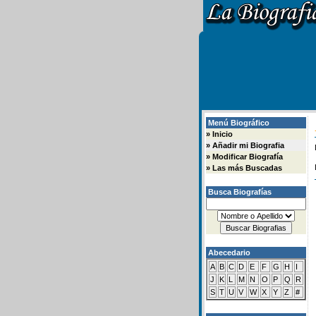
Menú Biográfico
»
Inicio
»
Añadir mi Biografia
»
Modificar Biografía
»
Las más Buscadas
Busca Biografías
Abecedario
A
B
C
D
E
F
G
H
I
J
K
L
M
N
O
P
Q
R
S
T
U
V
W
X
Y
Z
#