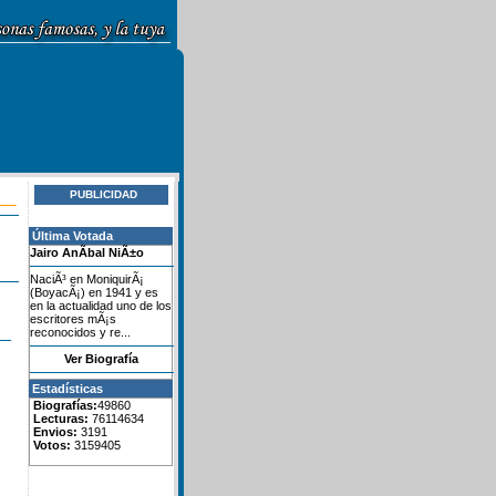
PUBLICIDAD
Última Votada
Jairo AnÃ­bal NiÃ±o
NaciÃ³ en MoniquirÃ¡
(BoyacÃ¡) en 1941 y es
en la actualidad uno de los
escritores mÃ¡s
reconocidos y re...
Ver Biografía
Estadísticas
Biografías:
49860
Lecturas:
76114634
Envios:
3191
Votos:
3159405