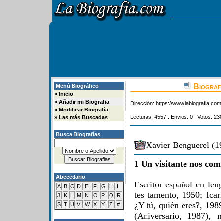
Biografi
Menú Biográfico
»
Inicio
»
Añadir mi Biografia
Dirección:
https://www.labiografia.co
»
Modificar Biografía
Lecturas: 4557 : Envios: 0 : Votos: 23
»
Las más Buscadas
Busca Biografías
Xavier Benguerel (1
1 Un visitante nos com
Abecedario
Escritor español en len
A
B
C
D
E
F
G
H
I
tes tamento, 1950; Icar
J
K
L
M
N
O
P
Q
R
¿Y tú, quién eres?, 1989
S
T
U
V
W
X
Y
Z
#
(Aniversario, 1987),