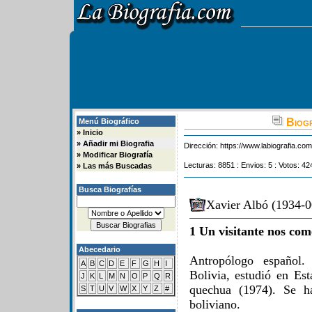
Biogr
Menú Biográfico
»
Inicio
»
Añadir mi Biografia
Dirección:
https://www.labiografia.co
»
Modificar Biografía
Lecturas: 8851 : Envios: 5 : Votos: 42
»
Las más Buscadas
Busca Biografías
Xavier Albó (1934-0
1 Un visitante nos com
Abecedario
Antropólogo español. 
A
B
C
D
E
F
G
H
I
Bolivia, estudió en Est
J
K
L
M
N
O
P
Q
R
quechua (1974). Se ha
S
T
U
V
W
X
Y
Z
#
boliviano.