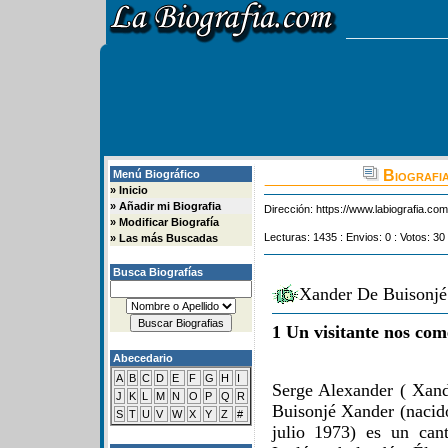
Biografia
Menú Biográfico
»
Inicio
»
Añadir mi Biografia
Dirección:
https://www.labiografia.co
»
Modificar Biografía
Lecturas: 1435 : Envios: 0 : Votos: 30
»
Las más Buscadas
Busca Biografías
Xander De Buisonjé 
1 Un visitante nos com
Abecedario
A
B
C
D
E
F
G
H
I
Serge Alexander ( Xand
J
K
L
M
N
O
P
Q
R
Buisonjé Xander (nacido
S
T
U
V
W
X
Y
Z
#
julio 1973) es un can