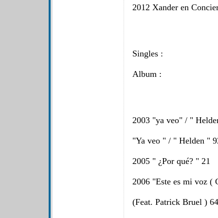
2012 Xander en Concier
Singles :
Album :
2003 "ya veo" / " Helde
"Ya veo " / " Helden " 9
2005 " ¿Por qué? " 21
2006 "Este es mi voz ( C
(Feat. Patrick Bruel ) 6