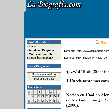
Biog
Menú Biográfico
»
Inicio
»
Añadir mi Biografia
Dirección:
https://www.labiografia.co
»
Modificar Biografía
Lecturas: 950 : Envios: 0 : Votos: 29 :
»
Las más Buscadas
Busca Biografías
Wolf Roth (0000-000
1 Un visitante nos com
Abecedario
A
B
C
D
E
F
G
H
I
Nacido en 1944 en Alem
J
K
L
M
N
O
P
Q
R
de los Guldenburg (198
S
T
U
V
W
X
Y
Z
#
(2006).