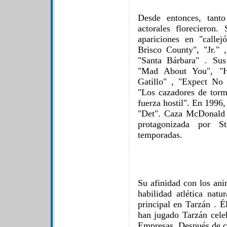
Desde entonces, tant
actorales florecieron.
apariciones en "calle
Brisco County", "Jr."
"Santa Bárbara" . Sus
"Mad About You", "Ha
Gatillo" , "Expect No 
"Los cazadores de torm
fuerza hostil". En 1996,
"Det". Caza McDonald 
protagonizada por 
temporadas.
Su afinidad con los ani
habilidad atlética natu
principal en Tarzán . É
han jugado Tarzán cele
Empresas. Después de co