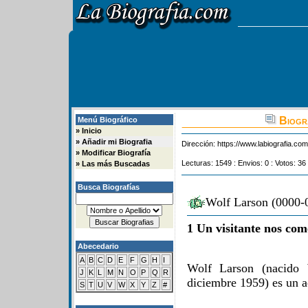
Biogr
Menú Biográfico
»
Inicio
»
Añadir mi Biografia
Dirección:
https://www.labiografia.co
»
Modificar Biografía
Lecturas: 1549 : Envios: 0 : Votos: 36
»
Las más Buscadas
Busca Biografías
Wolf Larson (0000-0
1 Un visitante nos com
Abecedario
A
B
C
D
E
F
G
H
I
Wolf Larson (nacido
J
K
L
M
N
O
P
Q
R
diciembre 1959) es un a
S
T
U
V
W
X
Y
Z
#