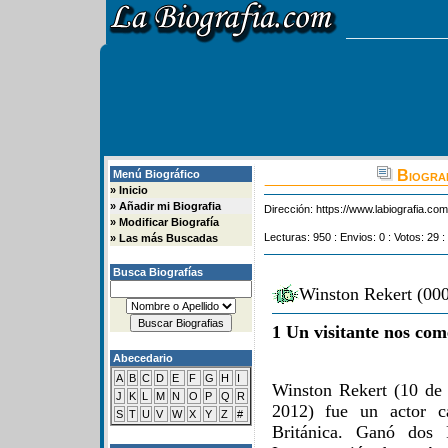
Biograf
Menú Biográfico
»
Inicio
»
Añadir mi Biografia
Dirección:
https://www.labiografia.co
»
Modificar Biografía
Lecturas: 950 : Envios: 0 : Votos: 29 :
»
Las más Buscadas
Busca Biografías
Winston Rekert (000
1 Un visitante nos com
Abecedario
A
B
C
D
E
F
G
H
I
Winston Rekert (10 de 
J
K
L
M
N
O
P
Q
R
2012) fue un actor c
S
T
U
V
W
X
Y
Z
#
Británica. Ganó dos