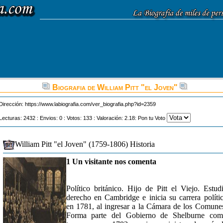
Biografia de William Pitt "el Joven"
Dirección:
https://www.labiografia.com/ver_biografia.php?id=2359
Lecturas: 2432 : Envios: 0 : Votos: 133 : Valoración: 2.18: Pon tu Voto
William Pitt "el Joven" (1759-1806) Historia
1 Un visitante nos comenta
Político británico. Hijo de Pitt el Viejo. Estud
derecho en Cambridge e inicia su carrera políti
en 1781, al ingresar a la Cámara de los Comune
Forma parte del Gobierno de Shelburne com