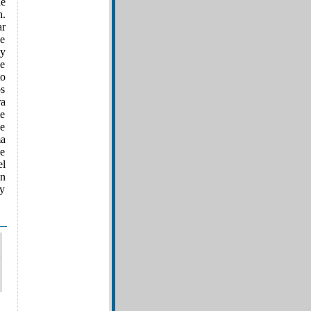
de
h.
ar
de
 y
de
to
s
ra
me
 e
ma
ue
el
on
 y