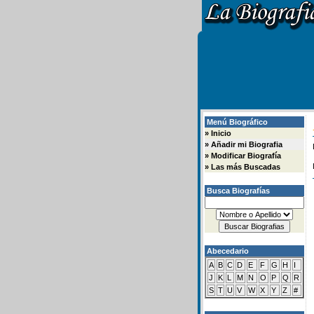
Menú Biográfico
»
Inicio
»
Añadir mi Biografia
»
Modificar Biografía
»
Las más Buscadas
Busca Biografías
Abecedario
A
B
C
D
E
F
G
H
I
J
K
L
M
N
O
P
Q
R
S
T
U
V
W
X
Y
Z
#