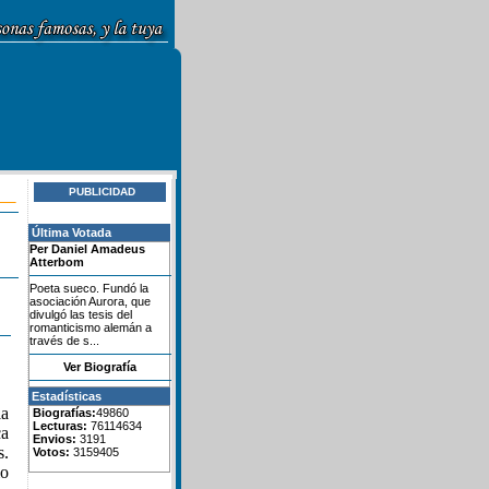
PUBLICIDAD
Última Votada
Per Daniel Amadeus
Atterbom
Poeta sueco. Fundó la
asociación Aurora, que
divulgó las tesis del
romanticismo alemán a
través de s...
Ver Biografía
Estadísticas
ia
Biografías:
49860
Lecturas:
76114634
ca
Envios:
3191
s.
Votos:
3159405
o