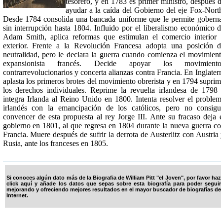
tesorero, y en 1783 es primer ministro, después 
ayudar a la caída del Gobierno del eje Fox-Nort
Desde 1784 consolida una bancada uniforme que le permite gobern
sin interrupción hasta 1804. Influido por el liberalismo económico 
Adam Smith, aplica reformas que estimulan el comercio interior
exterior. Frente a la Revolución Francesa adopta una posición 
neutralidad, pero le declara la guerra cuando comienza el movimien
expansionista francés. Decide apoyar los movimiento
contrarrevolucionarios y concerta alianzas contra Francia. En Inglater
aplasta los primeros brotes del movimiento obrerista y en 1794 supri
los derechos individuales. Reprime la revuelta irlandesa de 1798
integra Irlanda al Reino Unido en 1800. Intenta resolver el proble
irlandés con la emancipación de los católicos, pero no consig
convencer de esta propuesta al rey Jorge III. Ante su fracaso deja 
gobierno en 1801, al que regresa en 1804 durante la nueva guerra c
Francia. Muere después de sufrir la derrota de Austerlitz con Austria
Rusia, ante los franceses en 1805.
Si conoces algún dato más de la Biografia de William Pitt "el Joven", por favor haz
click aquí y añade los datos que sepas sobre esta biografía para poder seguir
mejorando y ofreciendo mejores resultados en el mayor buscador de biografías de
Internet.