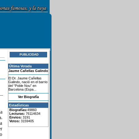
PUBLICIDAD
Última Votada
Jaume Cañellas Galindo
El Dr. Jaume Cañellas
Galindo, nació en el barrio
del “Poble Nou” en
Barcelona (Espa...
Ver Biografía
Estadísticas
Biografías:
49860
la
Lecturas:
76114634
a.
Envios:
3191
Votos:
3159405
ia
er
Lo