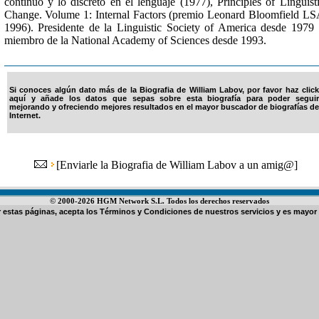
continuo y lo discreto en el lenguaje (1977), Principles of Linguist
Change. Volume 1: Internal Factors (premio Leonard Bloomfield L
1996). Presidente de la Linguistic Society of America desde 1979
miembro de la National Academy of Sciences desde 1993.
Si conoces algún dato más de la Biografia de William Labov, por favor haz click
aquí y añade los datos que sepas sobre esta biografía para poder seguir
mejorando y ofreciendo mejores resultados en el mayor buscador de biografías de
Internet.
[
Enviarle la Biografia de William Labov a un amig@
]
© 2000-2026 HGM Network S.L. Todos los derechos reservados
ar estas páginas, acepta los
Términos y Condiciones de nuestros servicios
y es mayor 