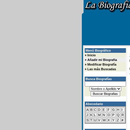
Menú Biográfico
»
Inicio
»
Añadir mi Biografia
»
Modificar Biografía
»
Las más Buscadas
Busca Biografías
Abecedario
A
B
C
D
E
F
G
H
I
J
K
L
M
N
O
P
Q
R
S
T
U
V
W
X
Y
Z
#