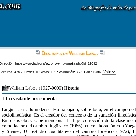
Biografia de William Labov
Dirección:
https://www.labiografia.com/ver_biografia.php?id=12632
Lecturas: 4785 : Envios: 0 : Votos: 165 : Valoración: 3.73: Pon tu Voto
William Labov (1927-0000) Historia
1 Un visitante nos comenta
Lingüista estadounidense. Ha trabajado, sobre todo, en el campo de 
sociolingüística. Es el creador del concepto de la variación lingüístic
Entre sus obras, cabe mencionar La hipercorrección de la clase med
como factor del cambio lingüístico (1966), en colaboración con Yaeg
y Steiner, Un estudio cuantitativo del cambio fonético (1972), 