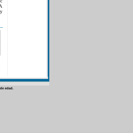
ic
SA
 y
de edad.