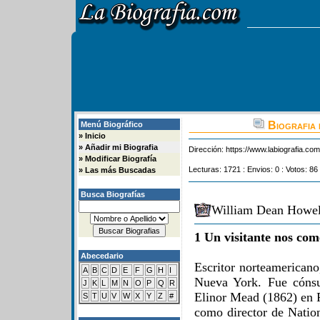
Biografia 
Menú Biográfico
»
Inicio
»
Añadir mi Biografia
Dirección:
https://www.labiografia.co
»
Modificar Biografía
Lecturas: 1721 : Envios: 0 : Votos: 86
»
Las más Buscadas
Busca Biografías
William Dean Howell
1 Un visitante nos com
Abecedario
Escritor norteamericano
A
B
C
D
E
F
G
H
I
Nueva York. Fue cónsu
J
K
L
M
N
O
P
Q
R
Elinor Mead (1862) en P
S
T
U
V
W
X
Y
Z
#
como director de Natio