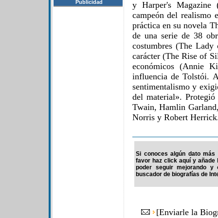
Publicidad
y Harper's Magazine (
campeón del realismo en
práctica en su novela T
de una serie de 38 ob
costumbres (The Lady o
carácter (The Rise of S
económicos (Annie Ki
influencia de Tolstói. 
sentimentalismo y exigi
del material». Protegió
Twain, Hamlin Garland
Norris y Robert Herrick
Si conoces algún dato más d
favor haz click aquí y añade
poder seguir mejorando y 
buscador de biografías de Int
[
Enviarle la Bio