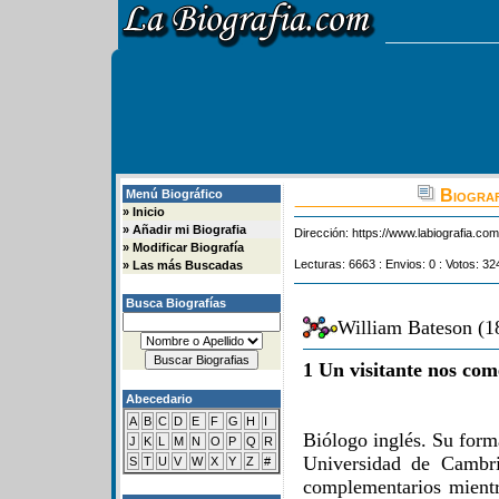
Biograf
Menú Biográfico
»
Inicio
»
Añadir mi Biografia
Dirección:
https://www.labiografia.co
»
Modificar Biografía
Lecturas: 6663 : Envios: 0 : Votos: 32
»
Las más Buscadas
Busca Biografías
William Bateson (1
1 Un visitante nos com
Abecedario
A
B
C
D
E
F
G
H
I
Biólogo inglés. Su forma
J
K
L
M
N
O
P
Q
R
Universidad de Cambri
S
T
U
V
W
X
Y
Z
#
complementarios mientr