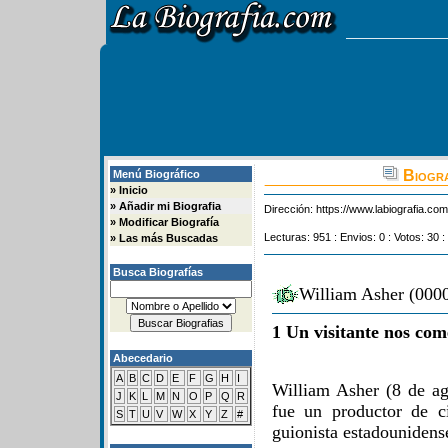
Biogra
Menú Biográfico
»
Inicio
»
Añadir mi Biografia
Dirección:
https://www.labiografia.co
»
Modificar Biografía
Lecturas: 951 : Envios: 0 : Votos: 30 :
»
Las más Buscadas
Busca Biografías
William Asher (0000
1 Un visitante nos com
Abecedario
A
B
C
D
E
F
G
H
I
William Asher (8 de ag
J
K
L
M
N
O
P
Q
R
fue un productor de ci
S
T
U
V
W
X
Y
Z
#
guionista estadounidens