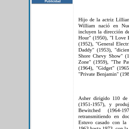
Publicidad
Hijo de la actriz Lilli
William nació en Nu
incluyen la dirección 
Hour" (1950), "I Love 
(1952), "General Elect
Daddy" (1953), "dicie
Shore Chevy Show" (19
Zone" (1959), "The Pa
(1964), "Gidget" (196
"Private Benjamin" (198
Asher dirigido 110 de
(1951-1957), y produ
Bewitched (1964-1
retransmitiendo en do
Estuvo casado con la 
1963 hasta 1973, con la 