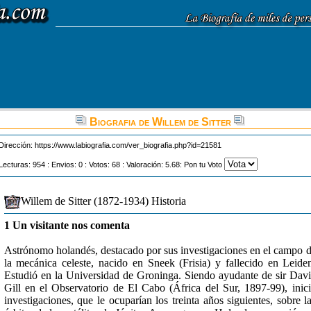
Biografia de Willem de Sitter
Dirección:
https://www.labiografia.com/ver_biografia.php?id=21581
Lecturas: 954 : Envios: 0 : Votos: 68 : Valoración: 5.68: Pon tu Voto
Willem de Sitter (1872-1934) Historia
1 Un visitante nos comenta
Astrónomo holandés, destacado por sus investigaciones en el campo 
la mecánica celeste, nacido en Sneek (Frisia) y fallecido en Leide
Estudió en la Universidad de Groninga. Siendo ayudante de sir Dav
Gill en el Observatorio de El Cabo (África del Sur, 1897-99), inic
investigaciones, que le ocuparían los treinta años siguientes, sobre l