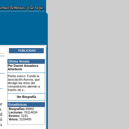
PUBLICIDAD
Última Votada
Per Daniel Amadeus
Atterbom
Poeta sueco. Fundó la
asociación Aurora, que
divulgó las tesis del
romanticismo alemán a
través de s...
Ver Biografía
de
Estadísticas
n.
Biografías:
49860
Lecturas:
76114634
id
Envios:
3191
ió
Votos:
3159405
as