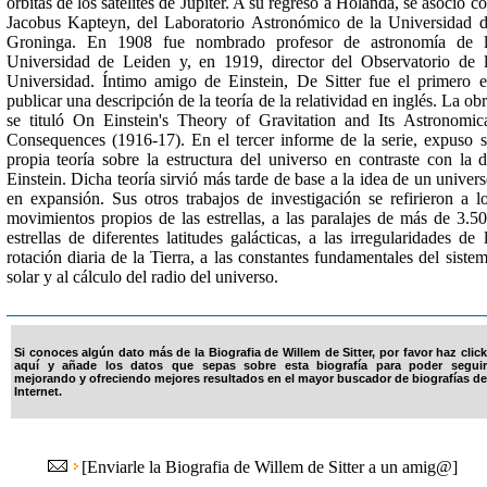
órbitas de los satélites de Júpiter. A su regreso a Holanda, se asoció c
Jacobus Kapteyn, del Laboratorio Astronómico de la Universidad 
Groninga. En 1908 fue nombrado profesor de astronomía de l
Universidad de Leiden y, en 1919, director del Observatorio de 
Universidad. Íntimo amigo de Einstein, De Sitter fue el primero 
publicar una descripción de la teoría de la relatividad en inglés. La ob
se tituló On Einstein's Theory of Gravitation and Its Astronomic
Consequences (1916-17). En el tercer informe de la serie, expuso 
propia teoría sobre la estructura del universo en contraste con la 
Einstein. Dicha teoría sirvió más tarde de base a la idea de un univer
en expansión. Sus otros trabajos de investigación se refirieron a l
movimientos propios de las estrellas, a las paralajes de más de 3.5
estrellas de diferentes latitudes galácticas, a las irregularidades de 
rotación diaria de la Tierra, a las constantes fundamentales del siste
solar y al cálculo del radio del universo.
Si conoces algún dato más de la Biografia de Willem de Sitter, por favor haz click
aquí y añade los datos que sepas sobre esta biografía para poder seguir
mejorando y ofreciendo mejores resultados en el mayor buscador de biografías de
Internet.
[
Enviarle la Biografia de Willem de Sitter a un amig@
]