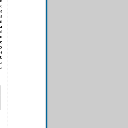
on
de
a
la
en
ra
al
su
de
so
os
00
la
ma