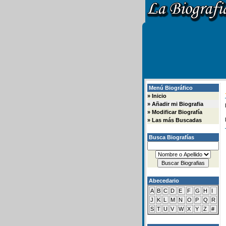
Menú Biográfico
»
Inicio
»
Añadir mi Biografia
»
Modificar Biografía
»
Las más Buscadas
Busca Biografías
Abecedario
A
B
C
D
E
F
G
H
I
J
K
L
M
N
O
P
Q
R
S
T
U
V
W
X
Y
Z
#