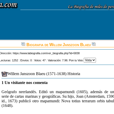
Biografia de Willem Janszoon Blaeu
Dirección:
https://www.labiografia.com/ver_biografia.php?id=5838
Lecturas: 1252 : Envios: 0 : Votos: 47 : Valoración: 7.96: Pon tu Voto
Willem Janszoon Blaeu (1571-1638) Historia
1 Un visitante nos comenta
Geógrafo neerlandés. Editó un mapamundi (1605), además de u
serie de cartas marinas y geográficas. Su hijo, Joan (Amsterdam, 159
id., 1673) publicó otro mapamundi: Nova totius terrarum orbis tabu
(1648).