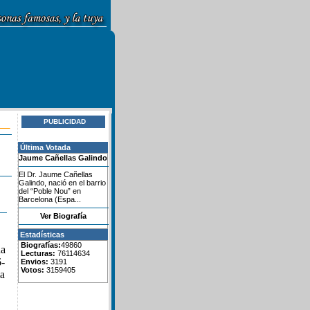
PUBLICIDAD
Última Votada
Jaume Cañellas Galindo
El Dr. Jaume Cañellas
Galindo, nació en el barrio
del “Poble Nou” en
Barcelona (Espa...
Ver Biografía
Estadísticas
Biografías:
49860
na
Lecturas:
76114634
6-
Envios:
3191
Votos:
3159405
la