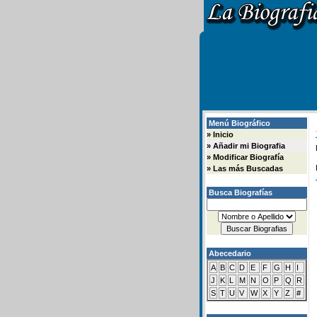
Menú Biográfico
»
Inicio
»
Añadir mi Biografia
»
Modificar Biografía
»
Las más Buscadas
Busca Biografías
Abecedario
A
B
C
D
E
F
G
H
I
J
K
L
M
N
O
P
Q
R
S
T
U
V
W
X
Y
Z
#