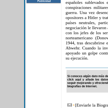
Publicidad
españoles sublevados 
conspiraciones militare
guerra. Una vez desenc
opositores a Hitler y tra
países neutrales, part
negociación le llevaron 
con los jefes de los se
norteamericano (Donov
1944, tras descubrirse 
Abwehr. Cuando la inv
apoyado un golpe contr
su ejecución.
Si conoces algún dato más de 
click aquí y añade los dato
seguir mejorando y ofrecien
biografías de Internet.
[
Enviarle la Biog