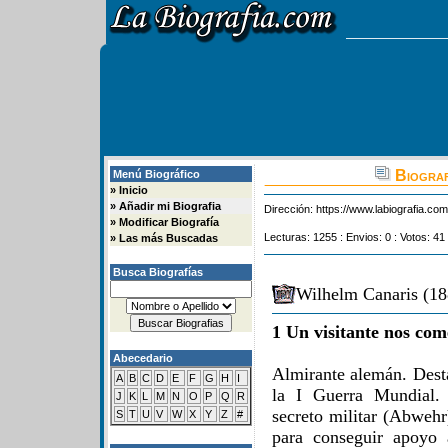
Biograf
Menú Biográfico
»
Inicio
»
Añadir mi Biografia
Dirección:
https://www.labiografia.co
»
Modificar Biografía
Lecturas: 1255 : Envios: 0 : Votos: 41
»
Las más Buscadas
Busca Biografías
Wilhelm Canaris (18
1 Un visitante nos com
Abecedario
Almirante alemán. Desta
A
B
C
D
E
F
G
H
I
la I Guerra Mundial. 
J
K
L
M
N
O
P
Q
R
secreto militar (Abwehr
S
T
U
V
W
X
Y
Z
#
para conseguir apoyo 