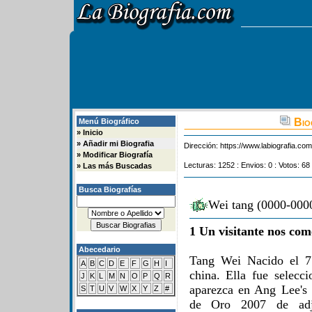
Biog
Menú Biográfico
»
Inicio
»
Añadir mi Biografia
Dirección:
https://www.labiografia.co
»
Modificar Biografía
Lecturas: 1252 : Envios: 0 : Votos: 68
»
Las más Buscadas
Busca Biografías
Wei tang (0000-0000
1 Un visitante nos com
Abecedario
Tang Wei Nacido el 7 
A
B
C
D
E
F
G
H
I
china. Ella fue selecc
J
K
L
M
N
O
P
Q
R
aparezca en Ang Lee's
S
T
U
V
W
X
Y
Z
#
de Oro 2007 de adj