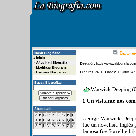
Biograf
Menú Biográfico
»
Inicio
»
Añadir mi Biografia
Dirección:
https://www.labiografia.co
»
Modificar Biografía
Lecturas: 2431 : Envios: 0 : Votos: 47
»
Las más Buscadas
Busca Biografías
Warwick Deeping (0
1 Un visitante nos com
Abecedario
A
B
C
D
E
F
G
H
I
George Warwick Deepi
J
K
L
M
N
O
P
Q
R
fue un novelista Inglés 
S
T
U
V
W
X
Y
Z
#
famosa fue Sorrell e hij