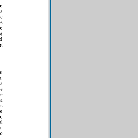
 e
 a
ue
es
de
ng
el
ng
su
n,
ta
s
se
a
os
ne
a,
el
a.
do