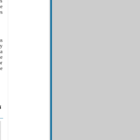
os
de
es
us
 y
la
de
or
de
í