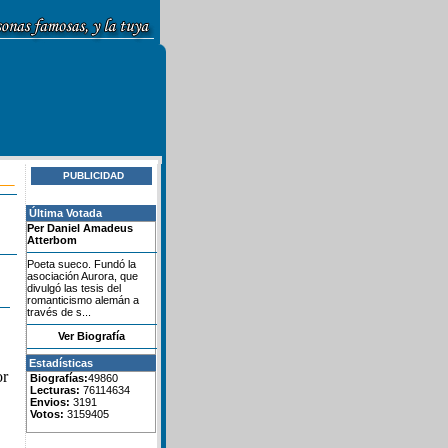
PUBLICIDAD
Última Votada
Per Daniel Amadeus
Atterbom
Poeta sueco. Fundó la
asociación Aurora, que
divulgó las tesis del
romanticismo alemán a
través de s...
Ver Biografía
Estadísticas
or
Biografías:
49860
Lecturas:
76114634
Envios:
3191
Votos:
3159405