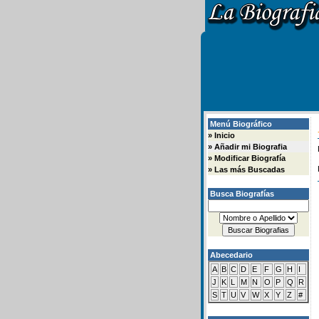
Menú Biográfico
»
Inicio
»
Añadir mi Biografia
»
Modificar Biografía
»
Las más Buscadas
Busca Biografías
Abecedario
A
B
C
D
E
F
G
H
I
J
K
L
M
N
O
P
Q
R
S
T
U
V
W
X
Y
Z
#