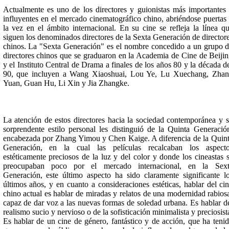
Actualmente es uno de los directores y guionistas más importantes
influyentes en el mercado cinematográfico chino, abriéndose puertas
la vez en el ámbito internacional. En su cine se refleja la línea q
siguen los denominados directores de la Sexta Generación de director
chinos. La "Sexta Generación" es el nombre concedido a un grupo 
directores chinos que se graduaron en la Academia de Cine de Beiji
y el Instituto Central de Drama a finales de los años 80 y la década d
90, que incluyen a Wang Xiaoshuai, Lou Ye, Lu Xuechang, Zha
Yuan, Guan Hu, Li Xin y Jia Zhangke.
La atención de estos directores hacia la sociedad contemporánea y 
sorprendente estilo personal les distinguió de la Quinta Generació
encabezada por Zhang Yimou y Chen Kaige. A diferencia de la Quin
Generación, en la cual las películas recalcaban los aspecto
estéticamente preciosos de la luz y del color y donde los cineastas 
preocupaban poco por el mercado internacional, en la Sext
Generación, este último aspecto ha sido claramente significante l
últimos años, y en cuanto a consideraciones estéticas, hablar del ci
chino actual es hablar de miradas y relatos de una modernidad rabios
capaz de dar voz a las nuevas formas de soledad urbana. Es hablar d
realismo sucio y nervioso o de la sofisticación minimalista y preciosist
Es hablar de un cine de género, fantástico y de acción, que ha teni