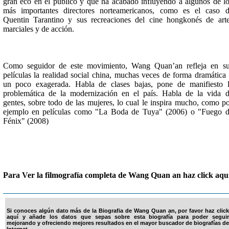
gran eco en el público y que ha acabado influyendo a algunos de l
más importantes directores norteamericanos, como es el caso 
Quentin Tarantino y sus recreaciones del cine hongkonés de art
marciales y de acción.
Como seguidor de este movimiento, Wang Quan’an refleja en s
películas la realidad social china, muchas veces de forma dramática
un poco exagerada. Habla de clases bajas, pone de manifiesto 
problemática de la modernización en el país. Habla de la vida 
gentes, sobre todo de las mujeres, lo cual le inspira mucho, como p
ejemplo en películas como "La Boda de Tuya" (2006) o "Fuego 
Fénix" (2008)
Para Ver la filmografía completa de Wang Quan an haz click aqu
Si conoces algún dato más de la Biografia de Wang Quan an, por favor haz click
aquí y añade los datos que sepas sobre esta biografía para poder seguir
mejorando y ofreciendo mejores resultados en el mayor buscador de biografías de