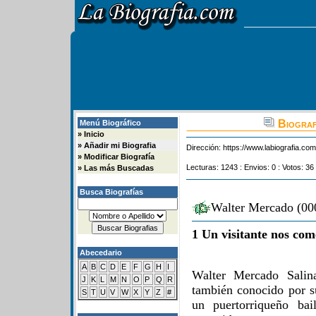
Biograf
Menú Biográfico
»
Inicio
»
Añadir mi Biografia
Dirección:
https://www.labiografia.co
»
Modificar Biografía
Lecturas: 1243 : Envios: 0 : Votos: 36
»
Las más Buscadas
Busca Biografías
Walter Mercado (000
1 Un visitante nos com
Abecedario
A
B
C
D
E
F
G
H
I
Walter Mercado Salin
J
K
L
M
N
O
P
Q
R
también conocido por s
S
T
U
V
W
X
Y
Z
#
un puertorriqueño bai