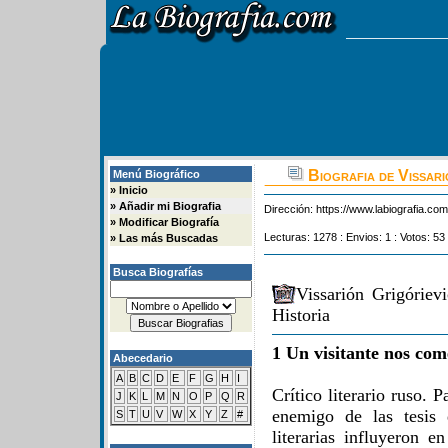
Biografia de Vissari
Menú Biográfico
»
Inicio
»
Añadir mi Biografia
Dirección:
https://www.labiografia.co
»
Modificar Biografía
Lecturas: 1278 : Envios: 1 : Votos: 53
»
Las más Buscadas
Busca Biografías
Vissarión Grigóriev
Historia
1 Un visitante nos com
Abecedario
A
B
C
D
E
F
G
H
I
Crítico literario ruso. P
J
K
L
M
N
O
P
Q
R
enemigo de las tesis 
S
T
U
V
W
X
Y
Z
#
literarias influyeron 