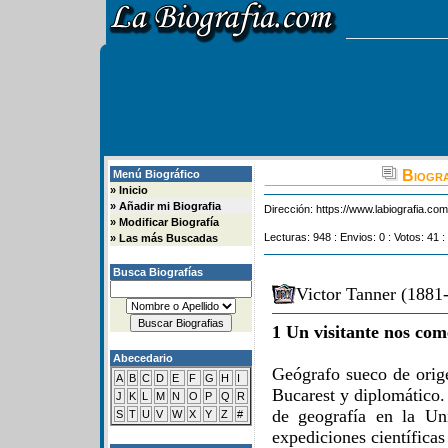
Biogra
Menú Biográfico
»
Inicio
»
Añadir mi Biografia
Dirección:
https://www.labiografia.co
»
Modificar Biografía
Lecturas: 948 : Envios: 0 : Votos: 41 :
»
Las más Buscadas
Busca Biografías
Victor Tanner (1881-
1 Un visitante nos com
Abecedario
Geógrafo sueco de orig
A
B
C
D
E
F
G
H
I
Bucarest y diplomático.
J
K
L
M
N
O
P
Q
R
de geografía en la Un
S
T
U
V
W
X
Y
Z
#
expediciones científica