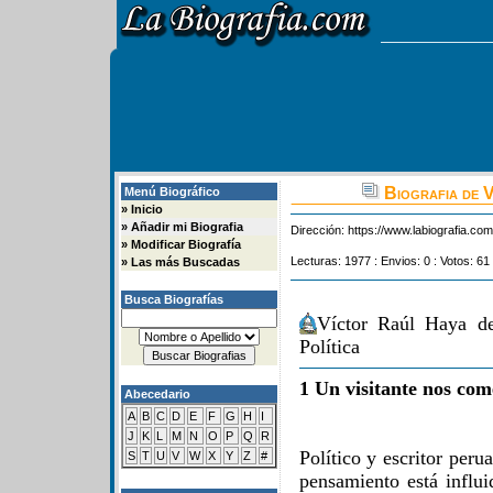
Biografia de 
Menú Biográfico
»
Inicio
»
Añadir mi Biografia
Dirección:
https://www.labiografia.co
»
Modificar Biografía
Lecturas: 1977 : Envios: 0 : Votos: 61
»
Las más Buscadas
Busca Biografías
Víctor Raúl Haya d
Política
1 Un visitante nos com
Abecedario
A
B
C
D
E
F
G
H
I
J
K
L
M
N
O
P
Q
R
Político y escritor peru
S
T
U
V
W
X
Y
Z
#
pensamiento está influi