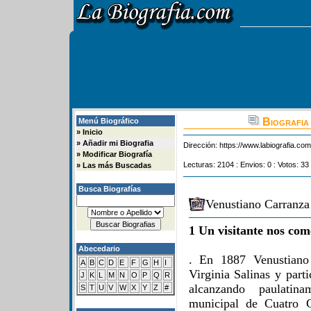
Biografia
Menú Biográfico
»
Inicio
»
Añadir mi Biografia
Dirección:
https://www.labiografia.co
»
Modificar Biografía
Lecturas: 2104 : Envios: 0 : Votos: 33 
»
Las más Buscadas
Busca Biografías
Venustiano Carranza
1 Un visitante nos com
Abecedario
. En 1887 Venustiano
A
B
C
D
E
F
G
H
I
Virginia Salinas y parti
J
K
L
M
N
O
P
Q
R
alcanzando paulatin
S
T
U
V
W
X
Y
Z
#
municipal de Cuatro C