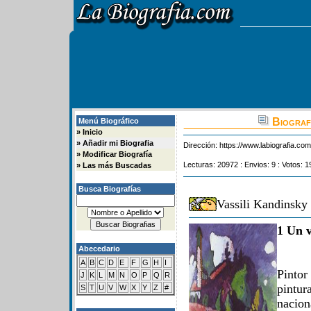
Biografi
Menú Biográfico
»
Inicio
»
Añadir mi Biografia
Dirección:
https://www.labiografia.co
»
Modificar Biografía
Lecturas: 20972 : Envios: 9 : Votos: 1
»
Las más Buscadas
Busca Biografías
Vassili Kandinsky
1 Un v
Abecedario
A
B
C
D
E
F
G
H
I
Pintor
J
K
L
M
N
O
P
Q
R
pintu
S
T
U
V
W
X
Y
Z
#
nacio