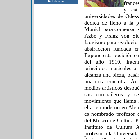
Publicidad
france
y est
universidades de Odes
dedica de lleno a la p
Munich para comenzar su
Azbé y Franz von Stu
fauvismo para evolucion
abstracción fundada e
Expone esta posición en 
del año 1910. Intent
principios musicales a 
alcanza una pieza, basá
una nota con otra. Au
medios artísticos despu
sus compañeros y se
movimiento que llama B
el arte moderno en Ale
es nombrado profesor 
del Museo de Cultura Pic
Instituto de Cultura 
profesor a la Universid