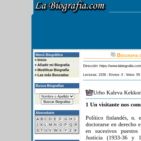
Biografia 
Menú Biográfico
»
Inicio
»
Añadir mi Biografia
Dirección:
https://www.labiografia.co
»
Modificar Biografía
Lecturas: 1536 : Envios: 0 : Votos: 55
»
Las más Buscadas
Busca Biografías
Urho Kaleva Kekkon
1 Un visitante nos com
Abecedario
Político finlandés, n.
A
B
C
D
E
F
G
H
I
doctorarse en derecho e
J
K
L
M
N
O
P
Q
R
en sucesivos puestos 
S
T
U
V
W
X
Y
Z
#
Justicia (1933-36 y 1