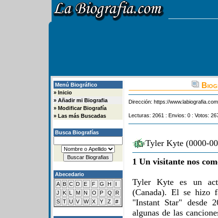
Biogr
Menú Biográfico
»
Inicio
»
Añadir mi Biografia
Dirección:
https://www.labiografia.co
»
Modificar Biografía
Lecturas: 2061 : Envios: 0 : Votos: 26
»
Las más Buscadas
Busca Biografías
Tyler Kyte (0000-00
1 Un visitante nos com
Abecedario
Tyler Kyte es un act
A
B
C
D
E
F
G
H
I
(Canada). El se hizo 
J
K
L
M
N
O
P
Q
R
"Instant Star" desde 
S
T
U
V
W
X
Y
Z
#
algunas de las cancione