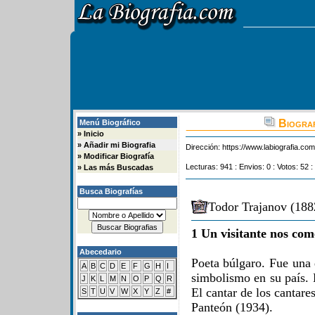
Biograf
Menú Biográfico
»
Inicio
»
Añadir mi Biografia
Dirección:
https://www.labiografia.co
»
Modificar Biografía
Lecturas: 941 : Envios: 0 : Votos: 52 :
»
Las más Buscadas
Busca Biografías
Todor Trajanov (188
1 Un visitante nos com
Abecedario
Poeta búlgaro. Fue una 
A
B
C
D
E
F
G
H
I
simbolismo en su país. 
J
K
L
M
N
O
P
Q
R
El cantar de los cantar
S
T
U
V
W
X
Y
Z
#
Panteón (1934).