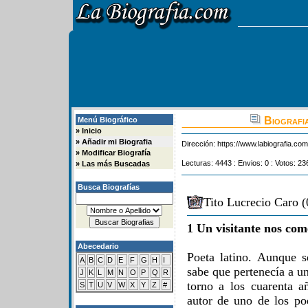
Biografia
Menú Biográfico
»
Inicio
»
Añadir mi Biografia
Dirección:
https://www.labiografia.co
»
Modificar Biografía
Lecturas: 4443 : Envios: 0 : Votos: 23
»
Las más Buscadas
Busca Biografías
Tito Lucrecio Caro (
1 Un visitante nos com
Abecedario
Poeta latino. Aunque s
A
B
C
D
E
F
G
H
I
sabe que pertenecía a un
J
K
L
M
N
O
P
Q
R
torno a los cuarenta a
S
T
U
V
W
X
Y
Z
#
autor de uno de los po