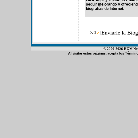
click aquí y añade los dato
seguir mejorando y ofrecien
biografías de Internet.
[
Enviarle la Bi
© 2000-2026 HGM Netwo
Al visitar estas páginas, acepta los
Término