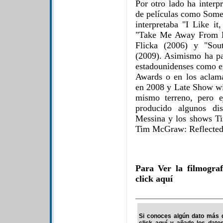
Por otro lado ha interp
de películas como Somet
interpretaba "I Like it
"Take Me Away From He
Flicka (2006) y "Sou
(2009). Asimismo ha pa
estadounidenses como e
Awards o en los aclam
en 2008 y Late Show wi
mismo terreno, pero e
producido algunos di
Messina y los shows 
Tim McGraw: Reflected 
Para Ver la filmogr
click aquí
Si conoces algún dato más d