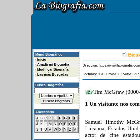
Biogr
Menú Biográfico
»
Inicio
»
Añadir mi Biografia
Dirección:
https://www.labiografia.co
»
Modificar Biografía
Lecturas: 961 : Envios: 0 : Votos: 29 :
»
Las más Buscadas
Busca Biografías
Tim McGraw (0000-0
1 Un visitante nos com
Abecedario
A
B
C
D
E
F
G
H
I
Samuel Timothy McGra
J
K
L
M
N
O
P
Q
R
Luisiana, Estados Unido
S
T
U
V
W
X
Y
Z
#
actor de cine estado