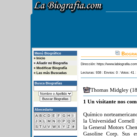
Biograf
Menú Biográfico
»
Inicio
»
Añadir mi Biografia
Dirección:
https://www.labiografia.co
»
Modificar Biografía
Lecturas: 938 : Envios: 0 : Votos: 41 :
»
Las más Buscadas
Busca Biografías
Thomas Midgley (18
1 Un visitante nos com
Abecedario
Químico norteamericano,
A
B
C
D
E
F
G
H
I
la Universidad Cornell 
J
K
L
M
N
O
P
Q
R
la General Motors Chemi
S
T
U
V
W
X
Y
Z
#
Gasoline Corp. Sus es