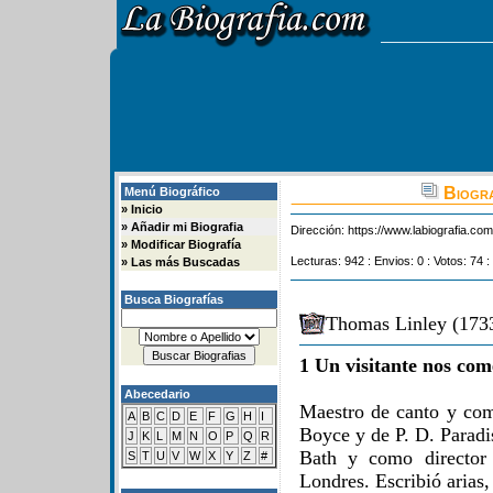
Biogra
Menú Biográfico
»
Inicio
»
Añadir mi Biografia
Dirección:
https://www.labiografia.co
»
Modificar Biografía
Lecturas: 942 : Envios: 0 : Votos: 74 :
»
Las más Buscadas
Busca Biografías
Thomas Linley (1733
1 Un visitante nos com
Abecedario
Maestro de canto y com
A
B
C
D
E
F
G
H
I
Boyce y de P. D. Paradi
J
K
L
M
N
O
P
Q
R
Bath y como director 
S
T
U
V
W
X
Y
Z
#
Londres. Escribió arias