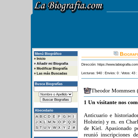
Biograf
Menú Biográfico
»
Inicio
»
Añadir mi Biografia
Dirección:
https://www.labiografia.co
»
Modificar Biografía
Lecturas: 940 : Envios: 0 : Votos: 43 :
»
Las más Buscadas
Busca Biografías
Theodor Mommsen (1
1 Un visitante nos com
Abecedario
Anticuario e historiad
A
B
C
D
E
F
G
H
I
Holstein) y m. en Charl
J
K
L
M
N
O
P
Q
R
de Kiel. Apasionado p
S
T
U
V
W
X
Y
Z
#
reunió inscripciones d