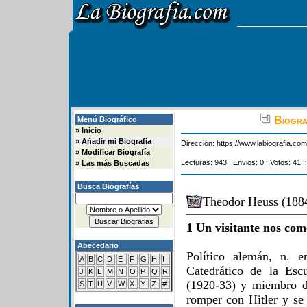
Biogra
Menú Biográfico
»
Inicio
»
Añadir mi Biografia
Dirección:
https://www.labiografia.co
»
Modificar Biografía
Lecturas: 943 : Envios: 0 : Votos: 41 :
»
Las más Buscadas
Busca Biografías
Theodor Heuss (1884
1 Un visitante nos com
Abecedario
Político alemán, n. 
A
B
C
D
E
F
G
H
I
Catedrático de la Esc
J
K
L
M
N
O
P
Q
R
(1920-33) y miembro d
S
T
U
V
W
X
Y
Z
#
romper con Hitler y se 