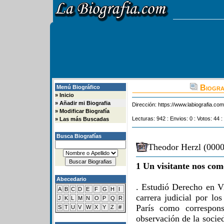
Biogra
Menú Biográfico
»
Inicio
»
Añadir mi Biografia
Dirección:
https://www.labiografia.co
»
Modificar Biografía
Lecturas: 942 : Envios: 0 : Votos: 44 :
»
Las más Buscadas
Busca Biografías
Theodor Herzl (0000
1 Un visitante nos com
Abecedario
. Estudió Derecho en Vi
A
B
C
D
E
F
G
H
I
carrera judicial por lo
J
K
L
M
N
O
P
Q
R
París como correspons
S
T
U
V
W
X
Y
Z
#
observación de la socied