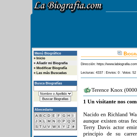
Biogra
Menú Biográfico
»
Inicio
»
Añadir mi Biografia
Dirección:
https://www.labiografia.co
»
Modificar Biografía
Lecturas: 4337 : Envios: 0 : Votos: 52
»
Las más Buscadas
Busca Biografías
Terence Knox (0000-
1 Un visitante nos com
Abecedario
Nacido en Richland Wa
A
B
C
D
E
F
G
H
I
aunque existen otras fe
J
K
L
M
N
O
P
Q
R
Terry Davis actor emin
S
T
U
V
W
X
Y
Z
#
principio de su carre