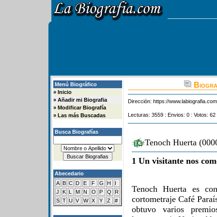
Biogra
Menú Biográfico
»
Inicio
»
Añadir mi Biografia
Dirección:
https://www.labiografia.co
»
Modificar Biografía
Lecturas: 3559 : Envios: 0 : Votos: 62
»
Las más Buscadas
Busca Biografías
Tenoch Huerta (0000
1 Un visitante nos com
Abecedario
A
B
C
D
E
F
G
H
I
Tenoch Huerta es con
J
K
L
M
N
O
P
Q
R
cortometraje Café Paraí
S
T
U
V
W
X
Y
Z
#
obtuvo varios premio