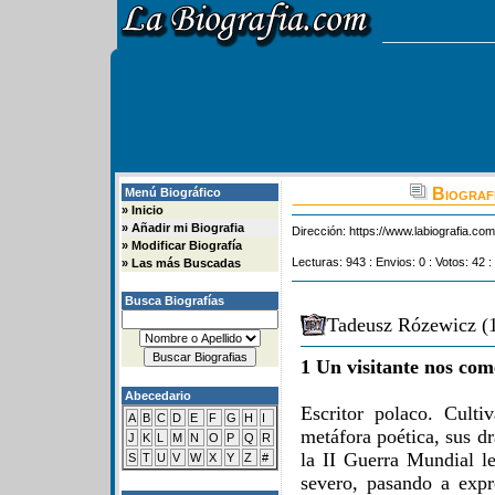
Biografi
Menú Biográfico
»
Inicio
»
Añadir mi Biografia
Dirección:
https://www.labiografia.co
»
Modificar Biografía
Lecturas: 943 : Envios: 0 : Votos: 42 :
»
Las más Buscadas
Busca Biografías
Tadeusz Rózewicz (1
1 Un visitante nos com
Abecedario
Escritor polaco. Cultiv
A
B
C
D
E
F
G
H
I
metáfora poética, sus d
J
K
L
M
N
O
P
Q
R
la II Guerra Mundial le
S
T
U
V
W
X
Y
Z
#
severo, pasando a expr