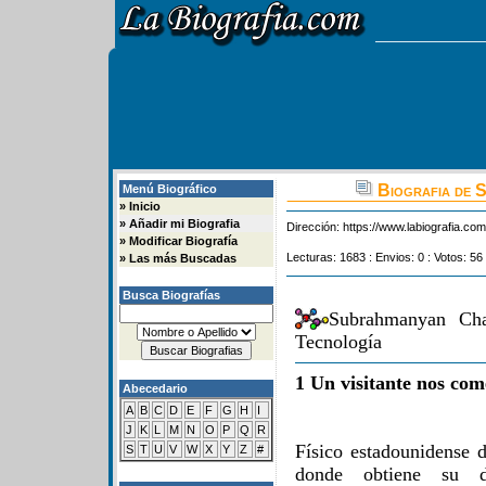
Biografia de 
Menú Biográfico
»
Inicio
»
Añadir mi Biografia
Dirección:
https://www.labiografia.co
»
Modificar Biografía
Lecturas: 1683 : Envios: 0 : Votos: 56
»
Las más Buscadas
Busca Biografías
Subrahmanyan Cha
Tecnología
1 Un visitante nos com
Abecedario
A
B
C
D
E
F
G
H
I
J
K
L
M
N
O
P
Q
R
Físico estadounidense d
S
T
U
V
W
X
Y
Z
#
donde obtiene su d