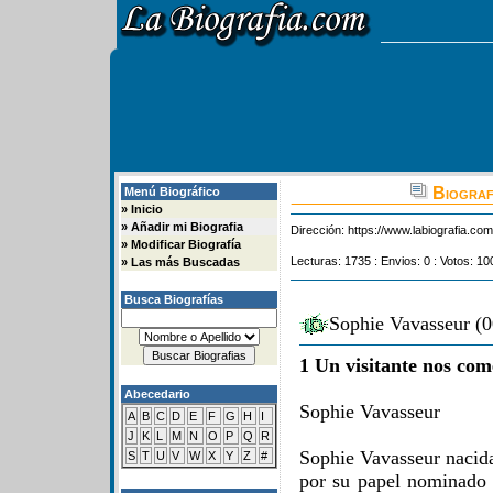
Biograf
Menú Biográfico
»
Inicio
»
Añadir mi Biografia
Dirección:
https://www.labiografia.co
»
Modificar Biografía
Lecturas: 1735 : Envios: 0 : Votos: 10
»
Las más Buscadas
Busca Biografías
Sophie Vavasseur (0
1 Un visitante nos com
Abecedario
Sophie Vavasseur
A
B
C
D
E
F
G
H
I
J
K
L
M
N
O
P
Q
R
Sophie Vavasseur nacida
S
T
U
V
W
X
Y
Z
#
por su papel nominado