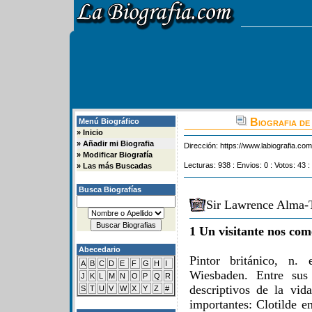
Biografia de
Menú Biográfico
»
Inicio
»
Añadir mi Biografia
Dirección:
https://www.labiografia.co
»
Modificar Biografía
Lecturas: 938 : Envios: 0 : Votos: 43 :
»
Las más Buscadas
Busca Biografías
Sir Lawrence Alma-
1 Un visitante nos com
Abecedario
Pintor británico, n.
A
B
C
D
E
F
G
H
I
Wiesbaden. Entre sus
J
K
L
M
N
O
P
Q
R
descriptivos de la vi
S
T
U
V
W
X
Y
Z
#
importantes: Clotilde e