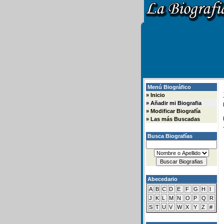
Menú Biográfico
»
Inicio
»
Añadir mi Biografia
»
Modificar Biografía
»
Las más Buscadas
Busca Biografías
Abecedario
A
B
C
D
E
F
G
H
I
J
K
L
M
N
O
P
Q
R
S
T
U
V
W
X
Y
Z
#