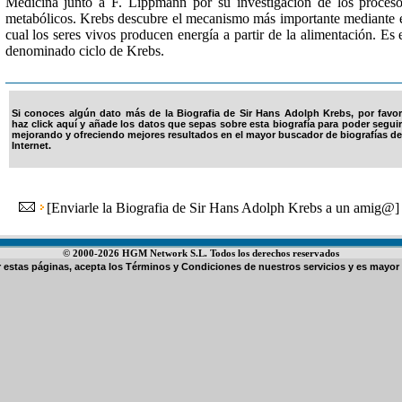
Medicina junto a F. Lippmann por su investigación de los proces
metabólicos. Krebs descubre el mecanismo más importante mediante 
cual los seres vivos producen energía a partir de la alimentación. Es 
denominado ciclo de Krebs.
Si conoces algún dato más de la Biografia de Sir Hans Adolph Krebs, por favor
haz click aquí y añade los datos que sepas sobre esta biografía para poder seguir
mejorando y ofreciendo mejores resultados en el mayor buscador de biografías de
Internet.
[
Enviarle la Biografia de Sir Hans Adolph Krebs a un amig@
]
© 2000-2026 HGM Network S.L. Todos los derechos reservados
ar estas páginas, acepta los
Términos y Condiciones de nuestros servicios
y es mayor 