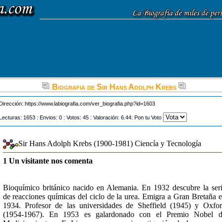
Biografia de Sir Hans Adolph Krebs
Dirección:
https://www.labiografia.com/ver_biografia.php?id=1603
Lecturas: 1653 : Envios: 0 : Votos: 45 : Valoración: 6.44: Pon tu Voto
Sir Hans Adolph Krebs (1900-1981) Ciencía y Tecnología
1 Un visitante nos comenta
Bioquímico británico nacido en Alemania. En 1932 descubre la ser
de reacciones químicas del ciclo de la urea. Emigra a Gran Bretaña 
1934. Profesor de las universidades de Sheffield (1945) y Oxfo
(1954-1967). En 1953 es galardonado con el Premio Nobel d