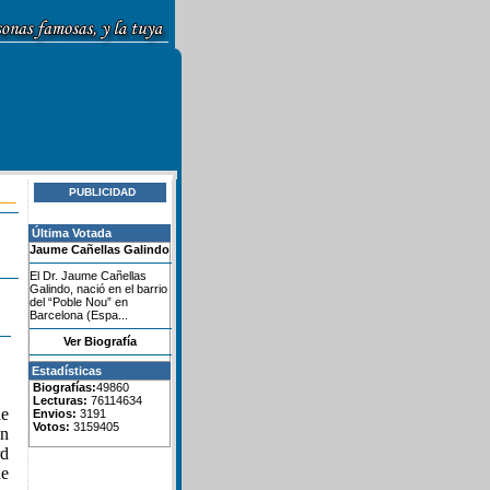
PUBLICIDAD
Última Votada
Jaume Cañellas Galindo
El Dr. Jaume Cañellas
Galindo, nació en el barrio
del “Poble Nou” en
Barcelona (Espa...
Ver Biografía
Estadísticas
Biografías:
49860
Lecturas:
76114634
ie
Envios:
3191
Votos:
3159405
en
rd
e