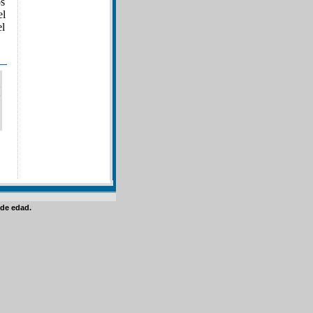
os
el
el
de edad.