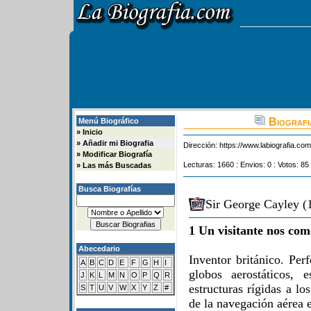
Biografi
Menú Biográfico
»
Inicio
»
Añadir mi Biografia
Dirección:
https://www.labiografia.co
»
Modificar Biografía
Lecturas: 1660 : Envios: 0 : Votos: 85
»
Las más Buscadas
Busca Biografías
Sir George Cayley (
1 Un visitante nos com
Abecedario
Inventor británico. Per
A
B
C
D
E
F
G
H
I
globos aerostáticos, 
J
K
L
M
N
O
P
Q
R
estructuras rígidas a los
S
T
U
V
W
X
Y
Z
#
de la navegación aérea e