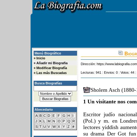
Biogr
Menú Biográfico
»
Inicio
»
Añadir mi Biografia
Dirección:
https://www.labiografia.co
»
Modificar Biografía
Lecturas: 941 : Envios: 0 : Votos: 44 :
»
Las más Buscadas
Busca Biografías
Sholem Asch (1880-1
1 Un visitante nos com
Abecedario
Escritor judío nacion
A
B
C
D
E
F
G
H
I
(Pol.) y m. en Londres
J
K
L
M
N
O
P
Q
R
lectores yiddish aumen
S
T
U
V
W
X
Y
Z
#
su drama Der Got fun