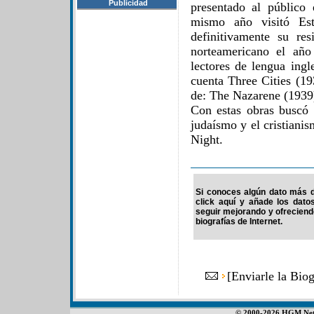
Publicidad
presentado al público
mismo año visitó Est
definitivamente su res
norteamericano el añ
lectores de lengua ingl
cuenta Three Cities (19
de: The Nazarene (1939
Con estas obras buscó u
judaísmo y el cristiani
Night.
Si conoces algún dato más d
click aquí y añade los dato
seguir mejorando y ofrecien
biografías de Internet.
[
Enviarle la Bio
© 2000-2026 HGM Netwo