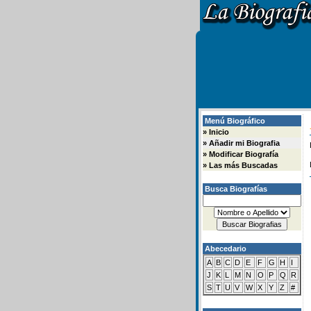
Menú Biográfico
»
Inicio
»
Añadir mi Biografia
»
Modificar Biografía
»
Las más Buscadas
Busca Biografías
Abecedario
A
B
C
D
E
F
G
H
I
J
K
L
M
N
O
P
Q
R
S
T
U
V
W
X
Y
Z
#