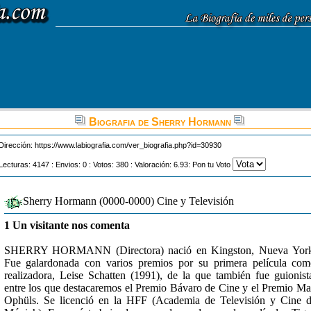
Biografia de Sherry Hormann
Dirección:
https://www.labiografia.com/ver_biografia.php?id=30930
Lecturas: 4147 : Envios: 0 : Votos: 380 : Valoración: 6.93: Pon tu Voto
Sherry Hormann (0000-0000) Cine y Televisión
1 Un visitante nos comenta
SHERRY HORMANN (Directora) nació en Kingston, Nueva York
Fue galardonada con varios premios por su primera película co
realizadora, Leise Schatten (1991), de la que también fue guionist
entre los que destacaremos el Premio Bávaro de Cine y el Premio M
Ophüls. Se licenció en la HFF (Academia de Televisión y Cine 