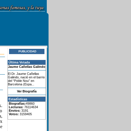
PUBLICIDAD
Última Votada
Jaume Cañellas Galindo
El Dr. Jaume Cañellas
Galindo, nació en el barrio
del “Poble Nou” en
Barcelona (Espa...
Ver Biografía
Estadísticas
Biografías:
49860
.
Lecturas:
76114634
mo
Envios:
3191
Votos:
3159405
a,
ax
de