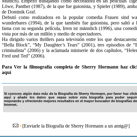
Múnich). Empezó trabajando como decoradora en las películas Tige
Löwe, Panther (1987), de la que fue guionista, y Spieler (1989), amb
de Dominik Graf.
Debutó como realizadora en la popular comedia Frauen sind w
wunderbares (1994), de la que también fue guionista, pero saltó a 
fama con su segunda película, Irren ist männlich (1996), una comed
vista por más de un millón y medio de espectadores.
Ha dirigido varios thrillers para televisión entre los que destacarem
“Bella Block”, “My Daughter’s Tears” (2001), tres episodios de “
criminalista” (2006) y la aclamada miniserie de dos capítulos, “Hele
Fred und Ted” (2006).
Para Ver la filmografía completa de Sherry Hormann haz clic
aquí
Si conoces algún dato más de la Biografia de Sherry Hormann, por favor haz click
aquí y añade los datos que sepas sobre esta biografía para poder seguir
mejorando y ofreciendo mejores resultados en el mayor buscador de biografías de
Internet.
[
Enviarle la Biografia de Sherry Hormann a un amig@
]