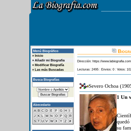
Biogra
Menú Biográfico
»
Inicio
»
Añadir mi Biografia
Dirección:
https://www.labiografia.co
»
Modificar Biografía
Lecturas: 2495 : Envios: 0 : Votos: 10
»
Las más Buscadas
Busca Biografías
Severo Ochoa (1905
1 Un v
Abecedario
A
B
C
D
E
F
G
H
I
Cientí
J
K
L
M
N
O
P
Q
R
quedó 
S
T
U
V
W
X
Y
Z
#
su fam