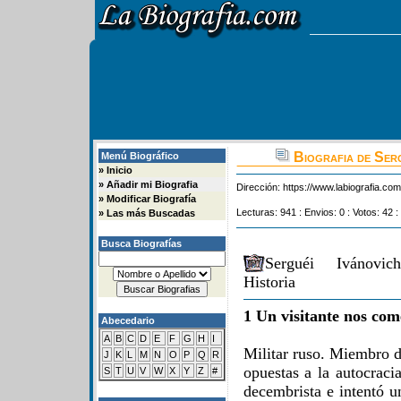
Biografia de Ser
Menú Biográfico
»
Inicio
»
Añadir mi Biografia
Dirección:
https://www.labiografia.co
»
Modificar Biografía
Lecturas: 941 : Envios: 0 : Votos: 42 :
»
Las más Buscadas
Busca Biografías
Serguéi Ivánovic
Historia
1 Un visitante nos com
Abecedario
A
B
C
D
E
F
G
H
I
Militar ruso. Miembro d
J
K
L
M
N
O
P
Q
R
opuestas a la autocracia
S
T
U
V
W
X
Y
Z
#
decembrista e intentó u